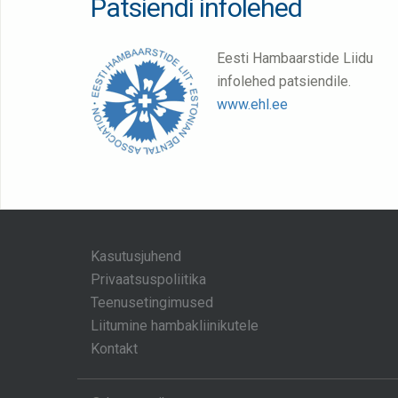
Patsiendi infolehed
Eesti Hambaarstide Liidu
infolehed patsiendile.
www.ehl.ee
Kasutusjuhend
Privaatsuspoliitika
Teenusetingimused
Liitumine hambakliinikutele
Kontakt