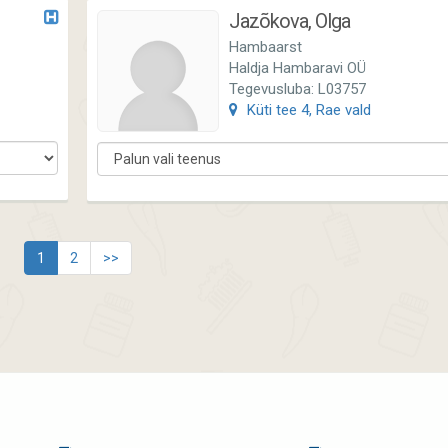
Jazõkova, Olga
Hambaarst
Haldja Hambaravi OÜ
Tegevusluba: L03757
Küti tee 4, Rae vald
1
2
>>