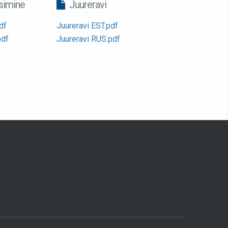
imine
Juureravi
df
Juureravi EST.pdf
pdf
Juureravi RUS.pdf