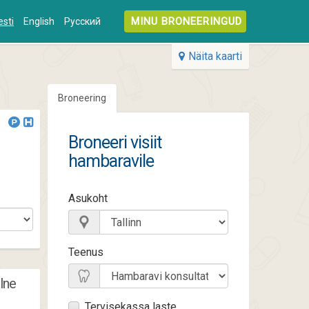
MINU BRONEERINGUD
esti
English
Русский
Näita kaarti
Broneering
Broneeri visiit
hambaravile
Asukoht
Teenus
lne
Tervisekassa laste