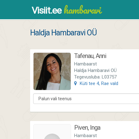
hambaravi
Visiit.ee
Haldja Hambaravi OÜ
Tafenau, Anni
Hambaarst
Haldja Hambaravi OÜ
Tegevusluba: L03757
Küti tee 4, Rae vald
Piven, Inga
Hambaarst