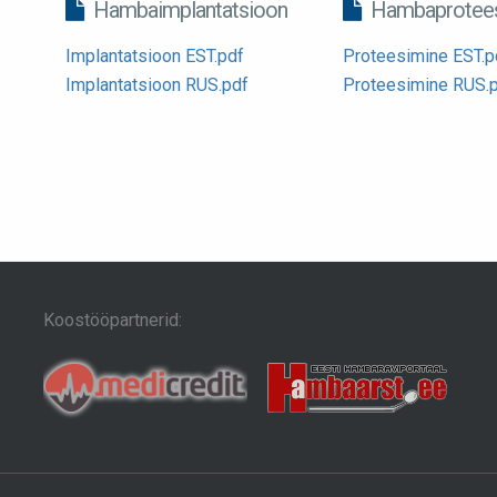
Hambaimplantatsioon
Hambaprotees
Implantatsioon EST.pdf
Proteesimine EST.p
Implantatsioon RUS.pdf
Proteesimine RUS.
Koostööpartnerid: