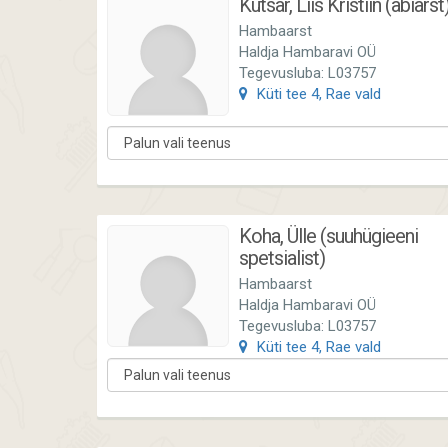
Kutsar, Liis Kristiin (abiarst
Hambaarst
Haldja Hambaravi OÜ
Tegevusluba: L03757
Küti tee 4, Rae vald
Koha, Ülle (suuhügieeni
spetsialist)
Hambaarst
Haldja Hambaravi OÜ
Tegevusluba: L03757
Küti tee 4, Rae vald