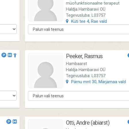
müofunktsionaalne terapeut
Haldja Hambaravi OÜ
Tegevusluba: L03757
Küti tee 4, Rae vald
Peeker, Rasmus
Hambaarst
Haldja Hambaravi OÜ
Tegevusluba: L03757
Pärnu mnt 30, Märjamaa vald
Otti, Andre (abiarst)